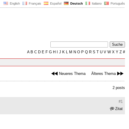
English
Français
Español
Deutsch
Italiano
Português
A
B
C
D
E
F
G
H
I
J
K
L
M
N
O
P
Q
R
S
T
U
V
W
X
Y
Z
#
Neueres Thema
Älteres Thema
2 posts
#1
Zitat