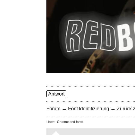
Antwort
→
→
Forum
Font Identifizierung
Zurück z
Links:
On snot and fonts