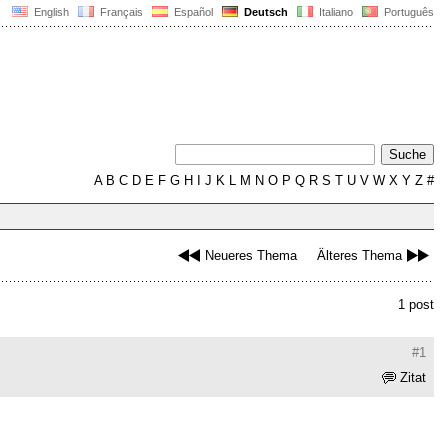
English
Français
Español
Deutsch
Italiano
Português
A
B
C
D
E
F
G
H
I
J
K
L
M
N
O
P
Q
R
S
T
U
V
W
X
Y
Z
#
Neueres Thema
Älteres Thema
1 post
#1
Zitat