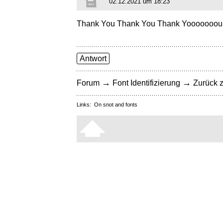
02.12.2021 um 18:23
Thank You Thank You Thank Yooooooou
Antwort
→
→
Forum
Font Identifizierung
Zurück z
Links:
On snot and fonts