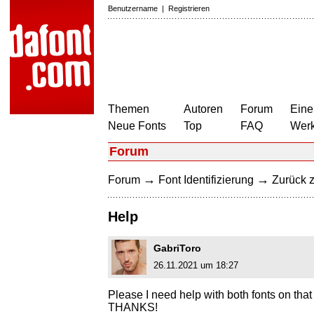
Benutzername
|
Registrieren
Themen
Autoren
Forum
Eine
Neue Fonts
Top
FAQ
Wer
Forum
→
→
Forum
Font Identifizierung
Zurück z
Help
GabriToro
26.11.2021 um 18:27
Please I need help with both fonts on that
THANKS!