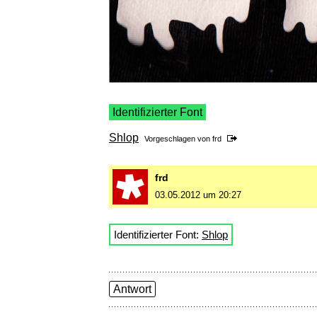
Identifizierter Font
Shlop
Vorgeschlagen von
frd
frd
03.05.2012 um 20:27
Identifizierter Font:
Shlop
Antwort