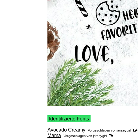
Identifizierte Fonts
Avocado Creamy
Vorgeschlagen von
jerseygirl
Mama
Vorgeschlagen von
jerseygirl