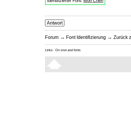
Identifizierter Font:
Mon Cheri
Antwort
→
→
Forum
Font Identifizierung
Zurück z
Links:
On snot and fonts