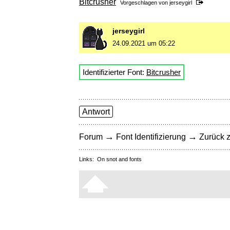
Bitcrusher
Vorgeschlagen von
jerseygirl
jerseygirl
24.09.2021 um 05:22
Identifizierter Font:
Bitcrusher
Antwort
→
→
Forum
Font Identifizierung
Zurück z
Links:
On snot and fonts