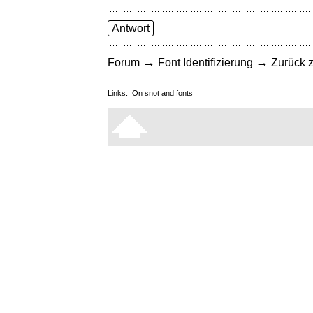
Antwort
→
→
Forum
Font Identifizierung
Zurück z
Links:
On snot and fonts