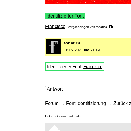
Identifizierter Font
Francisco
Vorgeschlagen von
fonatica
fonatica
18.09.2021 um 21:19
Identifizierter Font:
Francisco
Antwort
→
→
Forum
Font Identifizierung
Zurück z
Links:
On snot and fonts