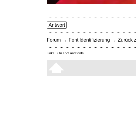
Antwort
→
→
Forum
Font Identifizierung
Zurück z
Links:
On snot and fonts