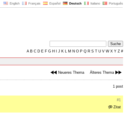
English
Français
Español
Deutsch
Italiano
Português
A
B
C
D
E
F
G
H
I
J
K
L
M
N
O
P
Q
R
S
T
U
V
W
X
Y
Z
#
Neueres Thema
Älteres Thema
1 post
#1
Zitat