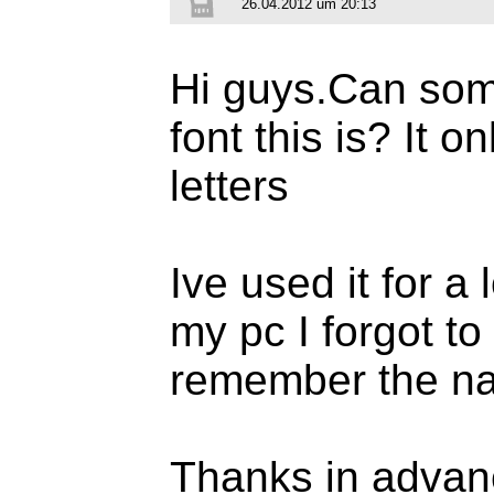
26.04.2012 um 20:13
Hi guys.Can som
font this is? It o
letters
Ive used it for a
my pc I forgot to
remember the nam
Thanks in advan