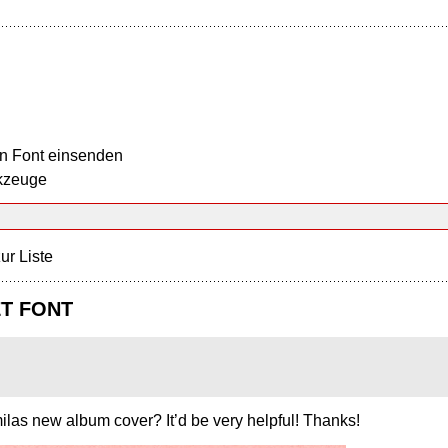
n Font einsenden
kzeuge
ur Liste
ET FONT
ilas new album cover? It’d be very helpful! Thanks!