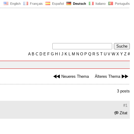
English
Français
Español
Deutsch
Italiano
Português
A
B
C
D
E
F
G
H
I
J
K
L
M
N
O
P
Q
R
S
T
U
V
W
X
Y
Z
#
Neueres Thema
Älteres Thema
3 posts
#1
Zitat