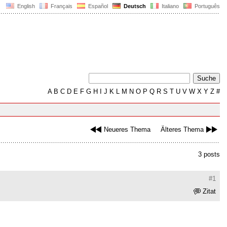
English
Français
Español
Deutsch
Italiano
Português
A
B
C
D
E
F
G
H
I
J
K
L
M
N
O
P
Q
R
S
T
U
V
W
X
Y
Z
#
Neueres Thema
Älteres Thema
3 posts
#1
Zitat