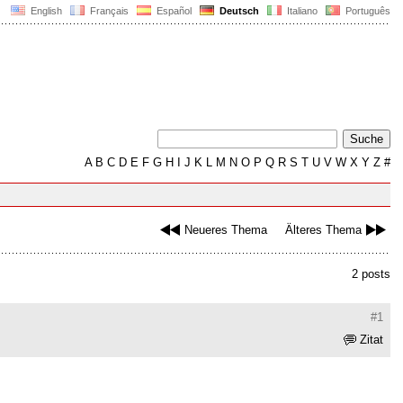
English
Français
Español
Deutsch
Italiano
Português
A
B
C
D
E
F
G
H
I
J
K
L
M
N
O
P
Q
R
S
T
U
V
W
X
Y
Z
#
Neueres Thema
Älteres Thema
2 posts
#1
Zitat