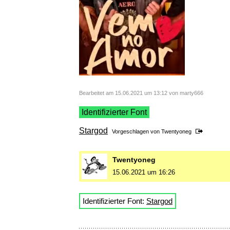
Bearbeitet am 15.06.2021 um 13:12 von marty666
Identifizierter Font
Stargod
Vorgeschlagen von
Twentyoneg
Twentyoneg
15.06.2021 um 16:26
Identifizierter Font:
Stargod