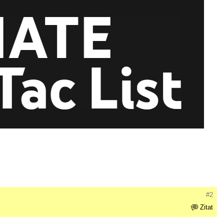
#2
Zitat