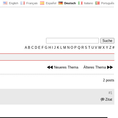
English
Français
Español
Deutsch
Italiano
Português
A
B
C
D
E
F
G
H
I
J
K
L
M
N
O
P
Q
R
S
T
U
V
W
X
Y
Z
#
Neueres Thema
Älteres Thema
2 posts
#1
Zitat