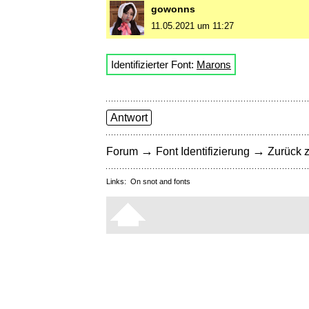
gowonns
11.05.2021 um 11:27
Identifizierter Font:
Marons
Antwort
→
→
Forum
Font Identifizierung
Zurück z
Links:
On snot and fonts