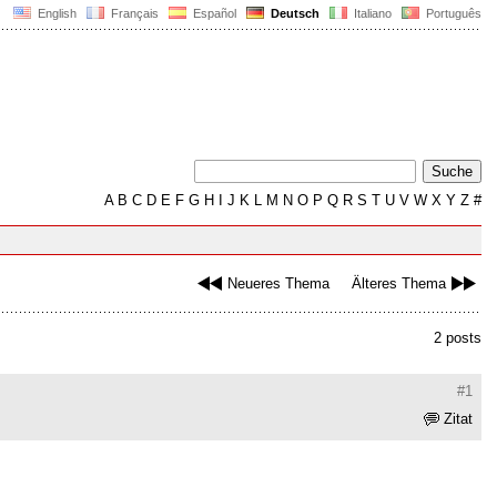
English
Français
Español
Deutsch
Italiano
Português
A
B
C
D
E
F
G
H
I
J
K
L
M
N
O
P
Q
R
S
T
U
V
W
X
Y
Z
#
Neueres Thema
Älteres Thema
2 posts
#1
Zitat