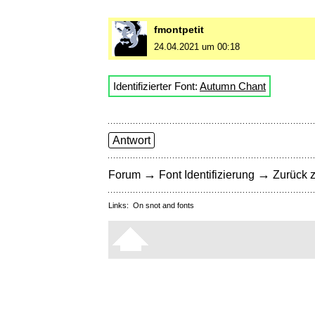
fmontpetit
24.04.2021 um 00:18
Identifizierter Font:
Autumn Chant
Antwort
→
→
Forum
Font Identifizierung
Zurück z
Links:
On snot and fonts