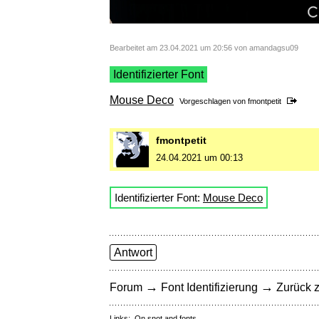
Bearbeitet am 23.04.2021 um 20:56 von amandagsu09
Identifizierter Font
Mouse Deco
Vorgeschlagen von
fmontpetit
fmontpetit
24.04.2021 um 00:13
Identifizierter Font:
Mouse Deco
Antwort
→
→
Forum
Font Identifizierung
Zurück z
Links:
On snot and fonts