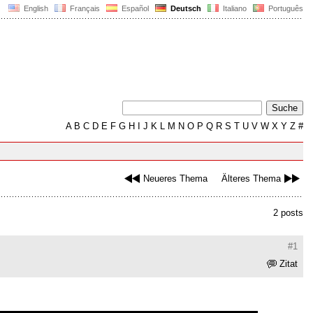
English
Français
Español
Deutsch
Italiano
Português
A
B
C
D
E
F
G
H
I
J
K
L
M
N
O
P
Q
R
S
T
U
V
W
X
Y
Z
#
Neueres Thema
Älteres Thema
2 posts
#1
Zitat