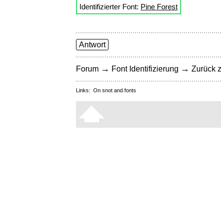
Identifizierter Font:
Pine Forest
Antwort
→
→
Forum
Font Identifizierung
Zurück z
Links:
On snot and fonts