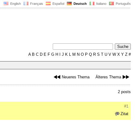
English
Français
Español
Deutsch
Italiano
Português
A
B
C
D
E
F
G
H
I
J
K
L
M
N
O
P
Q
R
S
T
U
V
W
X
Y
Z
#
Neueres Thema
Älteres Thema
2 posts
#1
Zitat