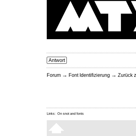
Antwort
→
→
Forum
Font Identifizierung
Zurück z
Links:
On snot and fonts