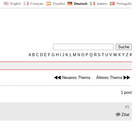
English
Français
Español
Deutsch
Italiano
Português
A
B
C
D
E
F
G
H
I
J
K
L
M
N
O
P
Q
R
S
T
U
V
W
X
Y
Z
#
Neueres Thema
Älteres Thema
1 post
#1
Zitat