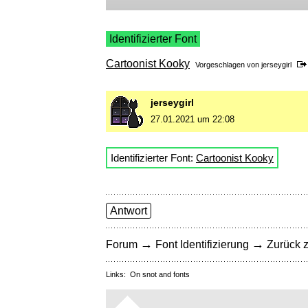
Identifizierter Font
Cartoonist Kooky
Vorgeschlagen von
jerseygirl
jerseygirl
27.01.2021 um 22:08
Identifizierter Font:
Cartoonist Kooky
Antwort
→
→
Forum
Font Identifizierung
Zurück z
Links:
On snot and fonts