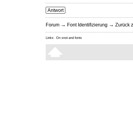
Antwort
→
→
Forum
Font Identifizierung
Zurück z
Links:
On snot and fonts