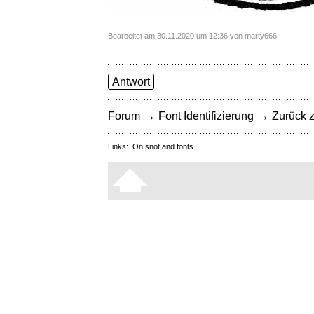
Bearbeitet am 30.11.2020 um 12:36 von marty666
Antwort
→
→
Forum
Font Identifizierung
Zurück z
Links:
On snot and fonts