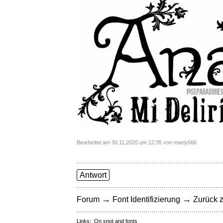
Bearbeitet am 30.11.2020 um 12:35 von marty666
Antwort
→
→
Forum
Font Identifizierung
Zurück z
Links:
On snot and fonts