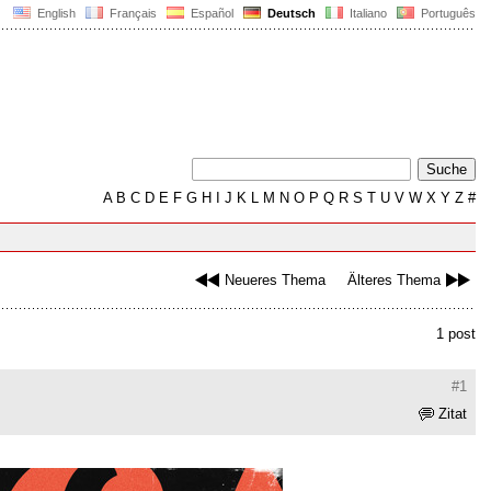
English
Français
Español
Deutsch
Italiano
Português
A
B
C
D
E
F
G
H
I
J
K
L
M
N
O
P
Q
R
S
T
U
V
W
X
Y
Z
#
Neueres Thema
Älteres Thema
1 post
#1
Zitat