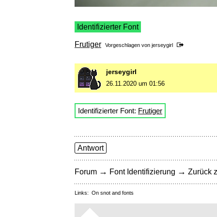
Identifizierter Font
Frutiger
Vorgeschlagen von
jerseygirl
jerseygirl
26.11.2020 um 01:56
Identifizierter Font:
Frutiger
Antwort
→
→
Forum
Font Identifizierung
Zurück z
Links:
On snot and fonts