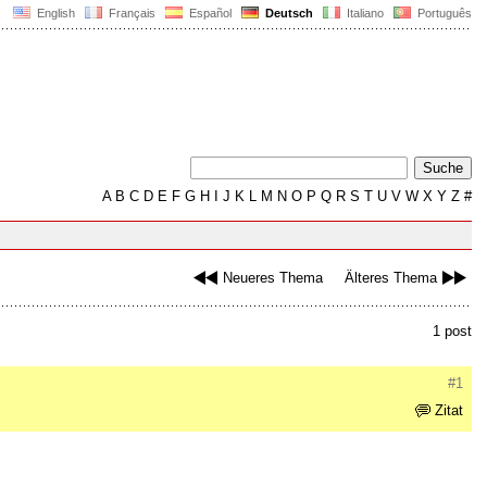
English
Français
Español
Deutsch
Italiano
Português
A
B
C
D
E
F
G
H
I
J
K
L
M
N
O
P
Q
R
S
T
U
V
W
X
Y
Z
#
Neueres Thema
Älteres Thema
1 post
#1
Zitat