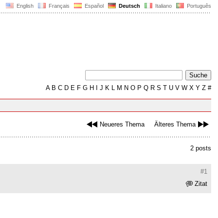
English
Français
Español
Deutsch
Italiano
Português
A
B
C
D
E
F
G
H
I
J
K
L
M
N
O
P
Q
R
S
T
U
V
W
X
Y
Z
#
Neueres Thema
Älteres Thema
2 posts
#1
Zitat