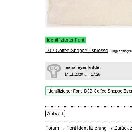
Identifizierter Font
DJB Coffee Shoppe Espresso
Vorgeschlage
mahalisyarifuddin
14.11.2020 um 17:29
Identifizierter Font:
DJB Coffee Shoppe Esp
Antwort
→
→
Forum
Font Identifizierung
Zurück z