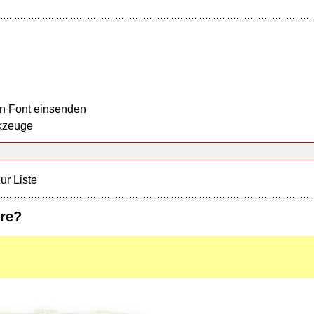
n Font einsenden
kzeuge
ur Liste
ure?