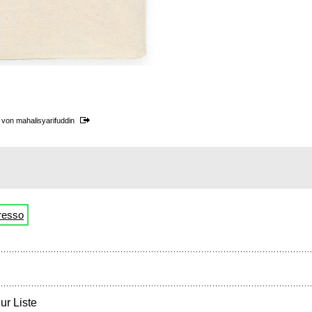
n von
mahalisyarifuddin
resso
ur Liste