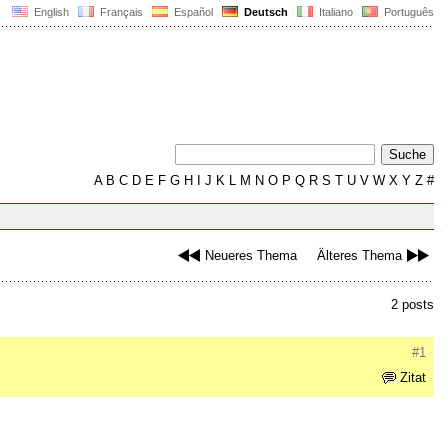
English
Français
Español
Deutsch
Italiano
Português
A
B
C
D
E
F
G
H
I
J
K
L
M
N
O
P
Q
R
S
T
U
V
W
X
Y
Z
#
Neueres Thema
Älteres Thema
2 posts
#1
Zitat