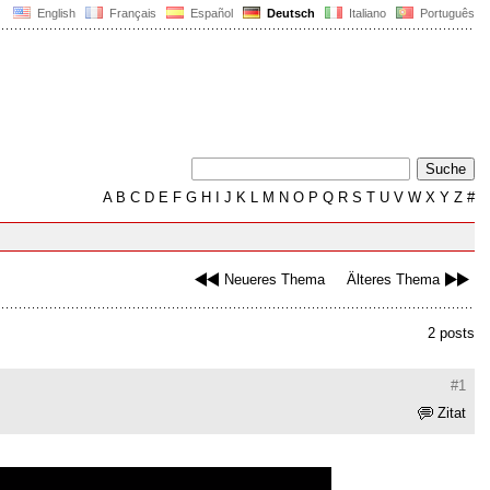
English
Français
Español
Deutsch
Italiano
Português
A
B
C
D
E
F
G
H
I
J
K
L
M
N
O
P
Q
R
S
T
U
V
W
X
Y
Z
#
Neueres Thema
Älteres Thema
2 posts
#1
Zitat