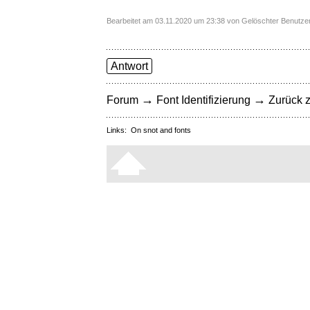
Bearbeitet am 03.11.2020 um 23:38 von Gelöschter Benutze
Antwort
→
→
Forum
Font Identifizierung
Zurück z
Links:
On snot and fonts