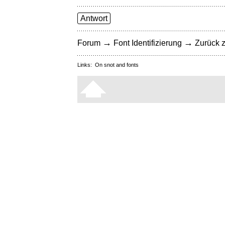
Antwort
→
→
Forum
Font Identifizierung
Zurück z
Links:
On snot and fonts