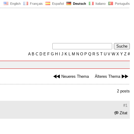
English
Français
Español
Deutsch
Italiano
Português
A
B
C
D
E
F
G
H
I
J
K
L
M
N
O
P
Q
R
S
T
U
V
W
X
Y
Z
#
Neueres Thema
Älteres Thema
2 posts
#1
Zitat