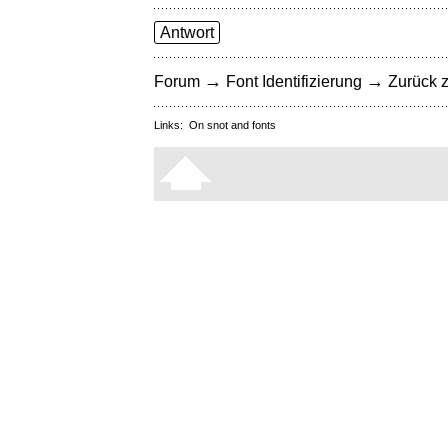
Antwort
→
→
Forum
Font Identifizierung
Zurück z
Links:
On snot and fonts