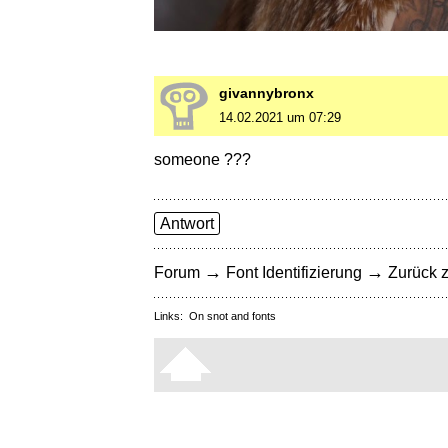
givannybronx
14.02.2021 um 07:29
someone ???
Antwort
→
→
Forum
Font Identifizierung
Zurück z
Links:
On snot and fonts