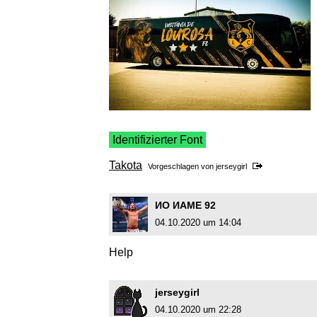
Identifizierter Font
Takota
Vorgeschlagen von
jerseygirl
ИO ИAME 92
04.10.2020 um 14:04
Help
jerseygirl
04.10.2020 um 22:28