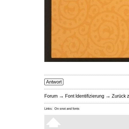
Antwort
→
→
Forum
Font Identifizierung
Zurück z
Links:
On snot and fonts