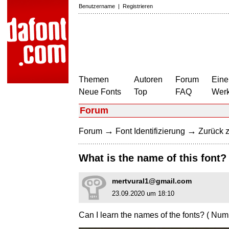
Benutzername
|
Registrieren
Themen
Autoren
Forum
Eine
Neue Fonts
Top
FAQ
Wer
Forum
→
→
Forum
Font Identifizierung
Zurück z
What is the name of this font?
mertvural1@gmail.com
23.09.2020 um 18:10
Can I learn the names of the fonts? ( Num