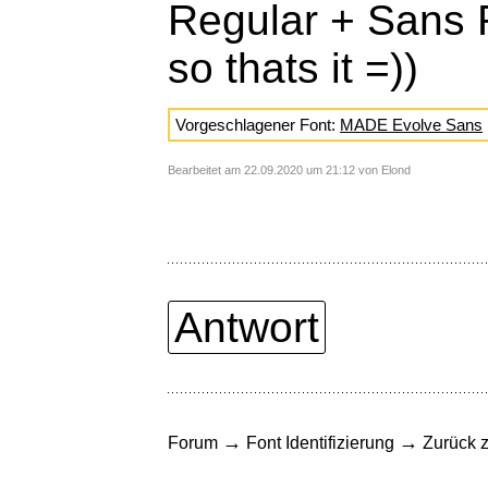
Regular + Sans 
so thats it =))
Vorgeschlagener Font:
MADE Evolve Sans
Bearbeitet am 22.09.2020 um 21:12 von Elond
Antwort
→
→
Forum
Font Identifizierung
Zurück z