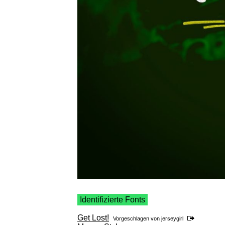
Identifizierte Fonts
Get Lost!
Vorgeschlagen von
jerseygirl