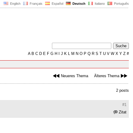
English
Français
Español
Deutsch
Italiano
Português
A
B
C
D
E
F
G
H
I
J
K
L
M
N
O
P
Q
R
S
T
U
V
W
X
Y
Z
#
Neueres Thema
Älteres Thema
2 posts
#1
Zitat