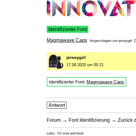
Identifizierter Font
Magmawave Caps
Vorgeschlagen von
jerseygirl
jerseygirl
17.08.2020 um 00:21
Identifizierter Font:
Magmawave Caps
Antwort
→
→
Forum
Font Identifizierung
Zurück z
Links:
On snot and fonts