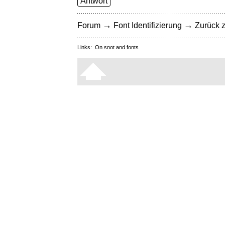
Antwort
→
→
Forum
Font Identifizierung
Zurück z
Links:
On snot and fonts