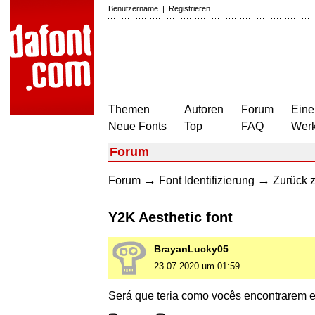
Benutzername
|
Registrieren
Themen
Autoren
Forum
Eine
Neue Fonts
Top
FAQ
Wer
Forum
→
→
Forum
Font Identifizierung
Zurück z
Y2K Aesthetic font
BrayanLucky05
23.07.2020 um 01:59
Será que teria como vocês encontrarem es