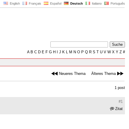
English
Français
Español
Deutsch
Italiano
Português
A
B
C
D
E
F
G
H
I
J
K
L
M
N
O
P
Q
R
S
T
U
V
W
X
Y
Z
#
Neueres Thema
Älteres Thema
1 post
#1
Zitat