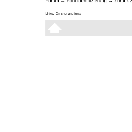
→
→
Forum
Font Identifizierung
Zurück z
Links:
On snot and fonts