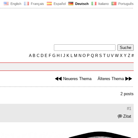
English
Français
Español
Deutsch
Italiano
Português
A
B
C
D
E
F
G
H
I
J
K
L
M
N
O
P
Q
R
S
T
U
V
W
X
Y
Z
#
Neueres Thema
Älteres Thema
2 posts
#1
Zitat