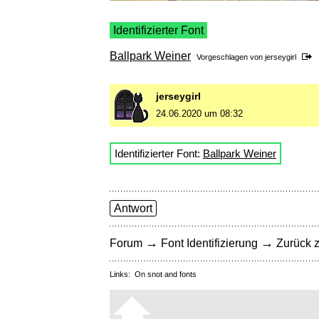
Identifizierter Font
Ballpark Weiner
Vorgeschlagen von
jerseygirl
jerseygirl
24.06.2020 um 08:32
Identifizierter Font:
Ballpark Weiner
Antwort
→
→
Forum
Font Identifizierung
Zurück z
Links:
On snot and fonts